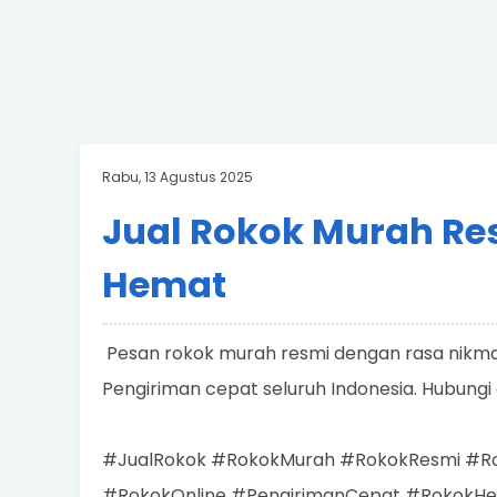
Rabu, 13 Agustus 2025
Jual Rokok Murah Re
Hemat
Pesan rokok murah resmi dengan rasa nikmat 
Pengiriman cepat seluruh Indonesia. Hubungi
#JualRokok #RokokMurah #RokokResmi #Rok
#RokokOnline #PengirimanCepat #RokokH