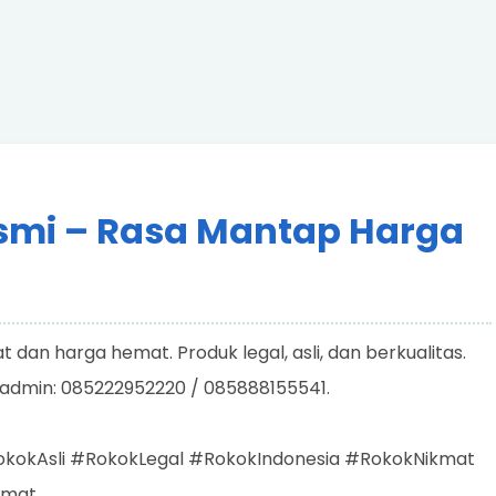
smi – Rasa Mantap Harga
dan harga hemat. Produk legal, asli, dan berkualitas.
 admin: 085222952220 / 085888155541.
okAsli #RokokLegal #RokokIndonesia #RokokNikmat
emat