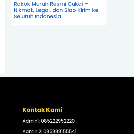
Rokok Murah Resmi Cukai –
Nikmat, Legal, dan Siap Kirim ke
Seluruh Indonesia
Kontak Kami
Admin1: 085222952220
Admin 2: 085888155541